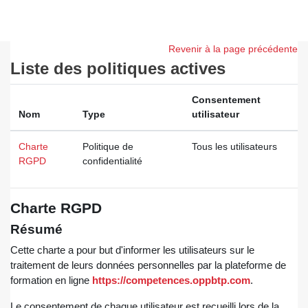
Passer au contenu principal
Revenir à la page précédente
Liste des politiques actives
Consentement
Nom
Type
utilisateur
Charte
Politique de
Tous les utilisateurs
RGPD
confidentialité
Charte RGPD
Résumé
Cette charte a pour but d'informer les utilisateurs sur le
traitement de leurs données personnelles par la plateforme de
formation en ligne
https://competences.oppbtp.com
.
Le consentement de chaque utilisateur est recueilli lors de la